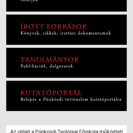
Az oldalt a Pünkösdi Teológiai Főiskola működteti